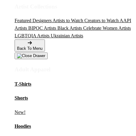
Artist Collections
Featured Designers
Artists to Watch
Creators to Watch
AAPI
Artists
BIPOC Artists
Black Artists
Celebrate Women Artists
LGBTQIA Artists
Ukrainian Artists
Back To Menu
Adult Apparel
T-Shirts
Shorts
New!
Hoodies