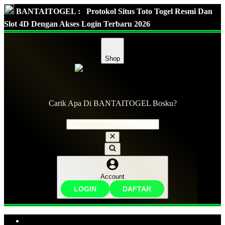
BANTAITOGEL :
Protokol Situs Toto Togel Resmi Dan
Slot 4D Dengan Akses Login Terbaru 2026
Shop
Carik Apa Di BANTAITOGEL Bosku?
Account
LOGIN
DAFTAR
Explore Categories