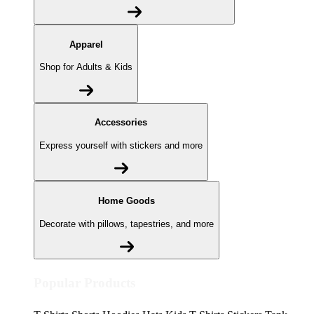
Apparel
Shop for Adults & Kids
Accessories
Express yourself with stickers and more
Home Goods
Decorate with pillows, tapestries, and more
Popular Products