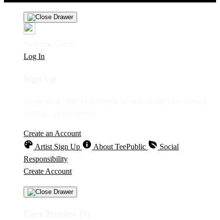
Welcome Guest!
Log In
Sign Up
Create an account to save your favorite designs for viewing
anytime, on any device.
Create an Account
Artist Sign Up
About TeePublic
Social
Responsibility
Create Account
Cart Preview (0)