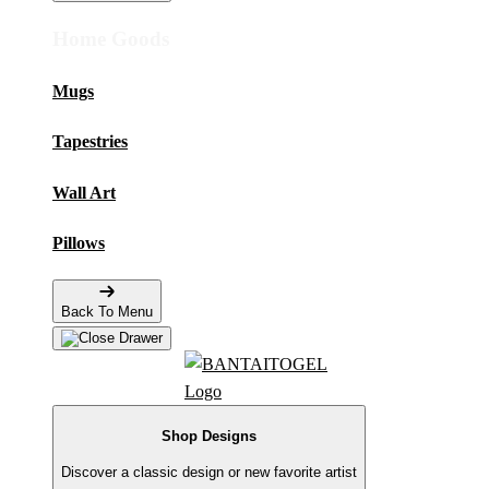
Home Goods
Mugs
Tapestries
Wall Art
Pillows
Back To Menu
Shop Designs
Discover a classic design or new favorite artist