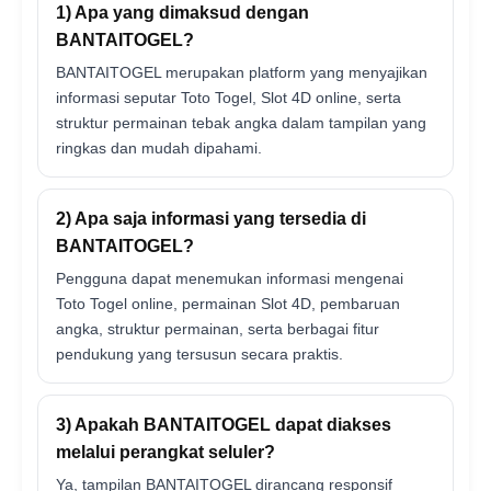
1) Apa yang dimaksud dengan
BANTAITOGEL?
BANTAITOGEL merupakan platform yang menyajikan
informasi seputar Toto Togel, Slot 4D online, serta
struktur permainan tebak angka dalam tampilan yang
ringkas dan mudah dipahami.
2) Apa saja informasi yang tersedia di
BANTAITOGEL?
Pengguna dapat menemukan informasi mengenai
Toto Togel online, permainan Slot 4D, pembaruan
angka, struktur permainan, serta berbagai fitur
pendukung yang tersusun secara praktis.
3) Apakah BANTAITOGEL dapat diakses
melalui perangkat seluler?
Ya, tampilan BANTAITOGEL dirancang responsif